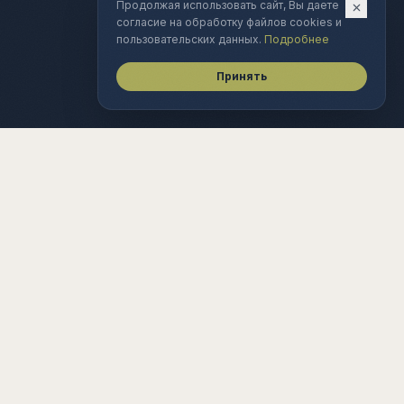
Продолжая использовать сайт, Вы даете
согласие на обработку файлов cookies и
пользовательских данных.
Подробнее
Принять
–
–
–
–
◆
◆
◆
◆
RUB
CNY/RUB
IMOEX
СТАВКА ЦБ
Анализ технологических рынков
01