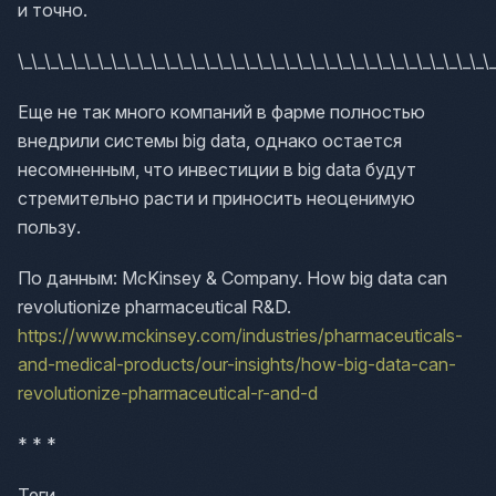
и точно.
\_\_\_\_\_\_\_\_\_\_\_\_\_\_\_\_\_\_\_\_\_\_\_\_\_\_\_\_\_\_\_\_\_\_\_\
Еще не так много компаний в фарме полностью
внедрили системы big data, однако остается
несомненным, что инвестиции в big data будут
стремительно расти и приносить неоценимую
пользу.
По данным: McKinsey & Company. How big data can
revolutionize pharmaceutical R&D.
https://www.mckinsey.com/industries/pharmaceuticals-
and-medical-products/our-insights/how-big-data-can-
revolutionize-pharmaceutical-r-and-d
* * *
Теги