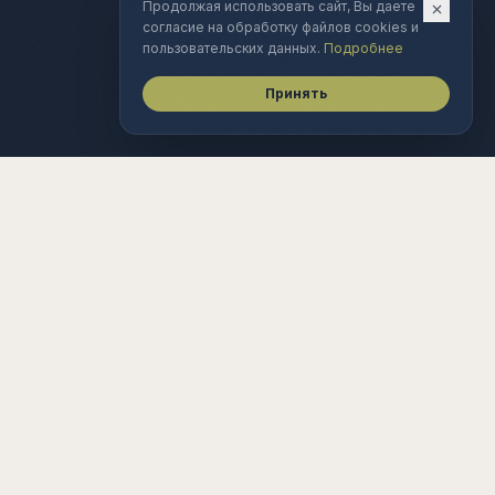
Продолжая использовать сайт, Вы даете
согласие на обработку файлов cookies и
пользовательских данных.
Подробнее
Принять
–
–
–
–
◆
◆
◆
◆
UR/RUB
CNY/RUB
IMOEX
СТАВКА ЦБ
Анализ технологических рынков
01